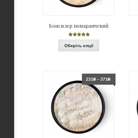
Консилер помаранчевий
Оцінено в
Оберіть опції
5.00
з 5
231
₴
–
371
₴