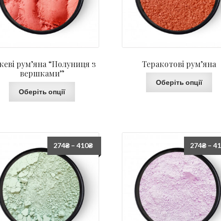
жеві рум’яна “Полуниця з
Теракотові рум’яна
вершками”
Оберіть опції
Оберіть опції
274
₴
–
410
₴
274
₴
–
4