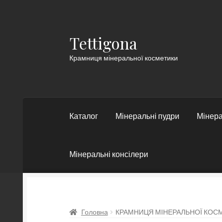
Tettigona
Перейти
Перейти
до
до
Крамниця мінеральної косметики
навігації
контенту
Каталог
Мінеральні пудри
Мінера
Мінеральні консілери
Головна
КРАМНИЦЯ МІНЕРАЛЬНОЇ КОС