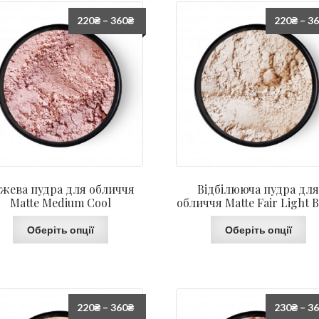
220
₴
–
360
₴
220
₴
–
3
жева пудра для обличчя
Відбілююча пудра дл
Matte Medium Cool
обличчя Matte Fair Light B
Оберіть опції
Оберіть опції
220
₴
–
360
₴
230
₴
–
3