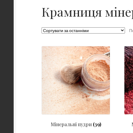
Крамниця міне
П
Мінеральні пудри
(39)