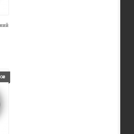
дний
60
₴