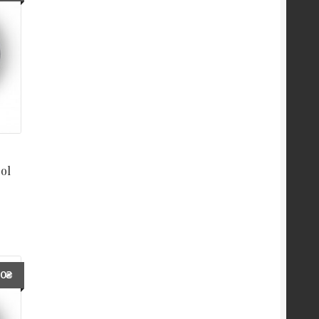
ol
10
₴