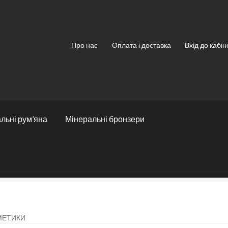
Про нас
Оплата і доставка
Вхід до кабін
льні рум’яна
Мінеральні бронзери
МЕТИКИ