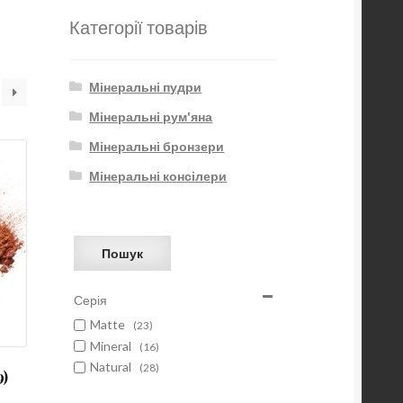
Категорії товарів
Мінеральні пудри
Мінеральні рум'яна
Мінеральні бронзери
Мінеральні консілери
Пошук
Серія
Matte
(23)
Mineral
(16)
Natural
(28)
9)