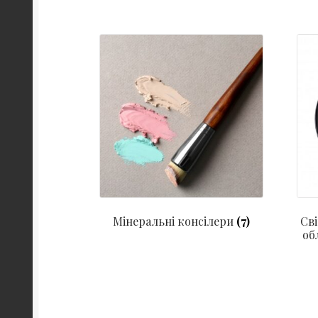
Мінеральні консілери
(7)
Св
об