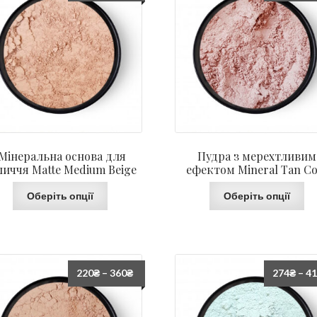
Мінеральна основа для
Пудра з мерехтливим
личчя Matte Medium Beige
ефектом Mineral Tan Co
Оберіть опції
Оберіть опції
220
₴
–
360
₴
274
₴
–
4