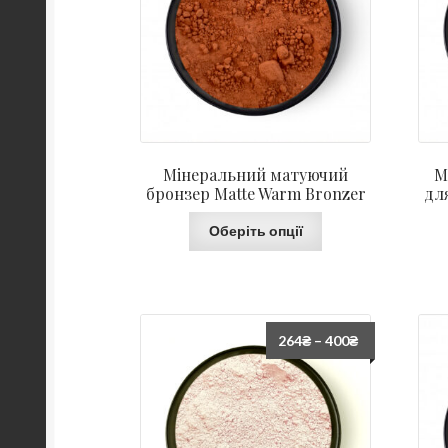
Мінеральний матуючий
М
бронзер Matte Warm Bronzer
дл
Оберіть опції
264
₴
–
400
₴