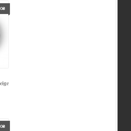
60
₴
я
eige
60
₴