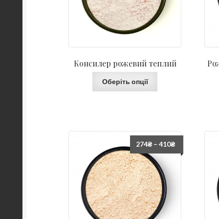
Консилер рожевий теплий
Ро
Оберіть опції
274
₴
–
410
₴