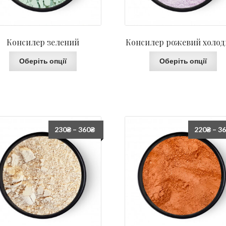
Консилер зелений
Консилер рожевий холо
Оберіть опції
Оберіть опції
230
₴
–
360
₴
220
₴
–
3