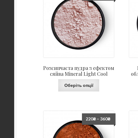
Розсипчаста пудра з ефектом
сяйва Mineral Light Cool
об
Оберіть опції
220
₴
–
360
₴