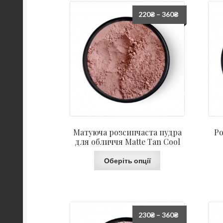
220
₴
–
360
₴
Матуюча розсипчаста пудра
Ро
для обличчя Matte Tan Cool
Оберіть опції
230
₴
–
360
₴