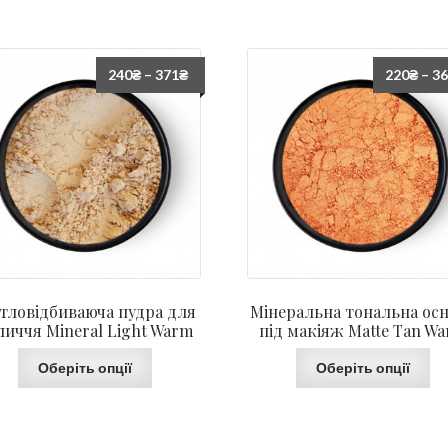
240
₴
–
371
₴
220
₴
–
3
ітловідбиваюча пудра для
Мінеральна тональна ос
личчя Mineral Light Warm
під макіяж Matte Tan W
Оберіть опції
Оберіть опції