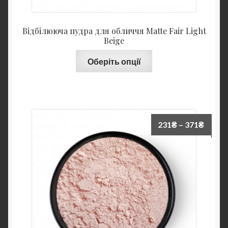
Відбілююча пудра для обличчя Matte Fair Light
Beige
Оберіть опції
231
₴
–
371
₴