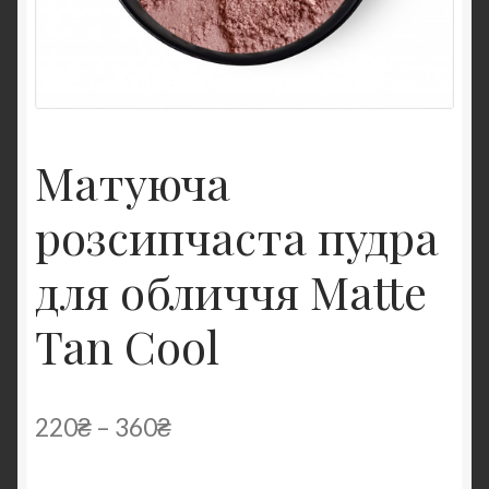
Матуюча
розсипчаста пудра
для обличчя Matte
Tan Cool
220
₴
–
360
₴