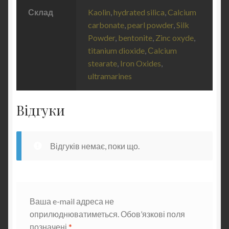
Склад
Kaolin
,
hydrated silica
,
Calcium
carbonate
,
pearl powder
,
Silk
Powder
,
bentonite
,
Zinc oxyde
,
titanium dioxide
,
Сalcium
stearate
,
Iron Oxides
,
ultramarines
Відгуки
Відгуків немає, поки що.
Ваша e-mail адреса не
оприлюднюватиметься.
Обов’язкові поля
позначені
*