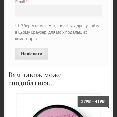
Email
*
Зберегти моє ім'я, e-mail, та адресу сайту
в цьому браузері для моїх подальших
коментарів.
Вам також може
сподобатися…
279
₴
–
419
₴