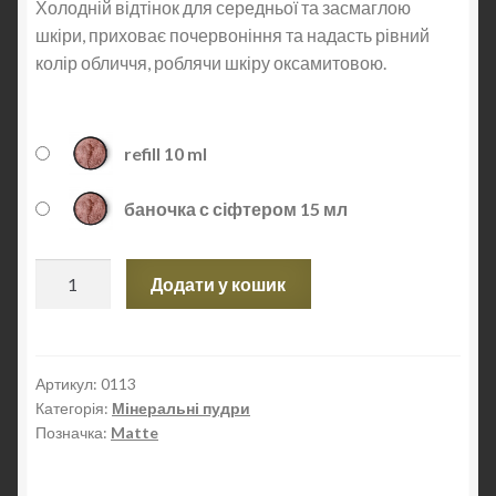
Холодній відтінок для середньої та засмаглою
шкіри, приховає почервоніння та надасть рівний
колір обличчя, роблячи шкіру оксамитовою.
refill 10 ml
баночка с сіфтером 15 мл
Матуюча
Додати у кошик
розсипчаста
пудра
для
обличчя
Артикул:
0113
Категорія:
Мінеральні пудри
Matte
Позначка:
Matte
Tan
Cool
кількість