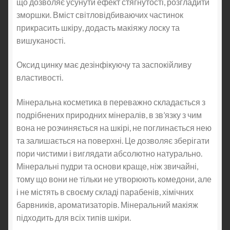
що дозволяє усунути ефект стягнутості, розгладити
зморшки. Вміст світловідбиваючих частинок
прикрасить шкіру, додасть макіяжу лоску та
вишуканості.
Оксид цинку має дезінфікуючу та заспокійливу
властивості.
Мінеральна косметика в переважно складається з
подрібнених природних мінералів, в зв’язку з чим
вона не розчиняється на шкірі, не поглинається нею
та залишається на поверхні. Це дозволяє зберігати
пори чистими і виглядати абсолютно натурально.
Мінеральні пудри та основи краще, ніж звичайні,
тому що вони не тільки не утворюють комедони, але
і не містять в своєму складі парабенів, хімічних
барвників, ароматизаторів. Мінеральний макіяж
підходить для всіх типів шкіри.