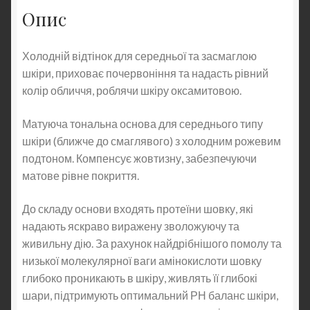
Опис
Холодній відтінок для середньої та засмаглою
шкіри, приховає почервоніння та надасть рівний
колір обличчя, роблячи шкіру оксамитовою.
Матуюча тональна основа для середнього типу
шкіри (ближче до смаглявого) з холодним рожевим
подтоном. Компенсує жовтизну, забезпечуючи
матове рівне покриття.
До складу основи входять протеїни шовку, які
надають яскраво виражену зволожуючу та
живильну дію. За рахунок найдрібнішого помолу та
низької молекулярної ваги амінокислоти шовку
глибоко проникають в шкіру, живлять її глибокі
шари, підтримують оптимальний РН баланс шкіри,