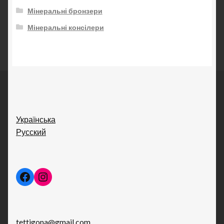
Мінеральні бронзери
Мінеральні консілери
Українська
Русский
Facebook
Instagram
tettigona@gmail.com