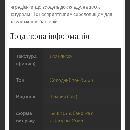
Інгредієнти, що входять до складу, на 100%
натуральні і є несприятливим середовищем для
розмноження бактерій.
Додаткова інформація
Текстура
без блиску
(финиш)
Тон
Холодний тон (Cool)
Відтінок
Темний (Tan)
форма
refill 10 ml
,
баночка с
випуску
сіфтером 15 мл