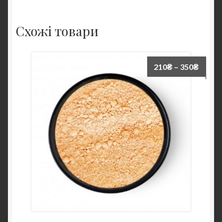
Схожі товари
210
₴
–
350
₴