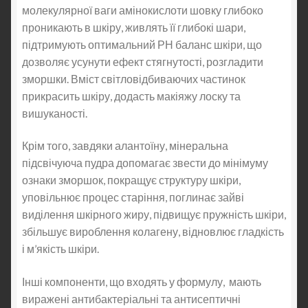
молекулярної ваги амінокислоти шовку глибоко
проникають в шкіру, живлять її глибокі шари,
підтримують оптимальний РН баланс шкіри, що
дозволяє усунути ефект стягнутості, розгладити
зморшки. Вміст світловідбиваючих частинок
прикрасить шкіру, додасть макіяжу лоску та
вишуканості.
Крім того, завдяки алантоїну, мінеральна
підсвічуюча пудра допомагає звести до мінімуму
ознаки зморшок, покращує структуру шкіри,
уповільнює процес старіння, поглинає зайві
виділення шкірного жиру, підвищує пружність шкіри,
збільшує вироблення колагену, відновлює гладкість
і м’якість шкіри.
Інші компоненти, що входять у формулу, мають
виражені антибактеріальні та антисептичні