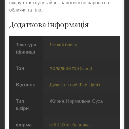
пудру, стряхнути зайве і наносити пошарово на
обличчя та тіло.
Додаткова інформація
Текстура
Легкий блиск
(финиш)
Тон
Холодний тон (Cool)
Відтінок
Дуже світлий (Fair Light)
Тип
Жирна, Нормальна, Суха
шкіри
форма
refill 10 ml
,
баночка с