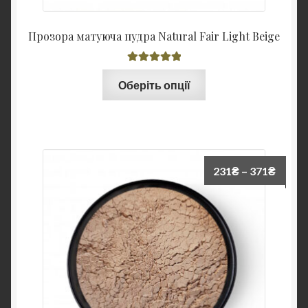
Прозора матуюча пудра Natural Fair Light Beige
Оцінено в
Оберіть опції
5.00
з 5
231
₴
–
371
₴