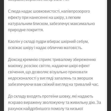
Слюда надає шовковистості, напівпрозорого
ефекту при нанесенні на шкіру, з легким
натуральним блиском, забезпечує максимально
природне покриття.
Каолін у складі пудри вбирає шкірний себум,
освіжає шкіру і надає обличчю матовість.
Діоксид кремнію сприяє тривалому збереженню
макіяжу, розсіює світло, надаючи шкірі ефект
свічення, що дозволяє візуально приховати
недосконалості у вигляді запалень та зморшок
забезпечуючи вам свіжий вигляд на тривалий час.
До складу входять протеїни шовку, які надають
яскраво виражену зволожуючу та живильну дію. За
рахунок найдрібнішого помолу та низької