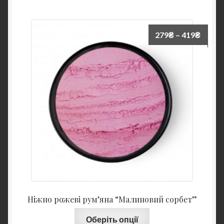
279
₴
–
419
₴
Ніжно рожеві рум’яна “Малиновий сорбет”
Оберіть опції