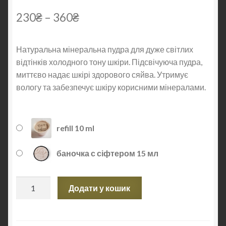
5.00
З 5 НА
230
₴
–
360
₴
ОСНОВІ
ОПИТУВА
ННЯ
Натуральна мінеральна пудра для дуже світлих
ПОКУПЦЯ
відтінків холодного тону шкіри. Підсвічуюча пудра,
миттєво надає шкірі здорового сяйва. Утримує
вологу та забезпечує шкіру корисними мінералами.
refill 10 ml
баночка с сіфтером 15 мл
Підсвічуюча
Додати у кошик
пудра
Mineral
Fair