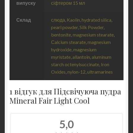
випуску
сіфтером 15 мл
Склад
слюда
,
Kaolin
,
hydrated silica
,
pearl powder
,
Silk Powder
,
bentonite
,
magnesium stearate
,
Сalcium stearate
,
magnesium
hydroxide
,
magnesium
myristate
,
allantoin
,
aluminum
starch octenylsuccinate
,
Iron
Oxides
,
nylon-12
,
ultramarines
1 відгук для
Підсвічуюча пудра
Mineral Fair Light Cool
5,0