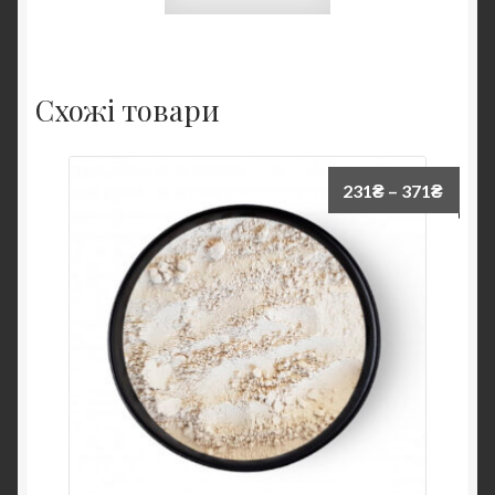
Схожі товари
231
₴
–
371
₴