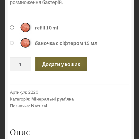
розмноження бактерій.
refill 10 ml
баночка с сіфтером 15 мл
Теракотові
Додати у кошик
матові
рум'яна
для
світлої
Артикул:
2220
Категорія:
Мінеральні рум'яна
шкіри
Позначка:
Natural
кількість
Опис