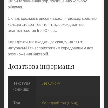
шкіри та звуженню пор, поліпшенню кольору
обличчя.
Склад: крохмаль рисовий, каолін, діоксид кремнію,
кальцій стеарат, бентоніт, гідроксид магнію,
алантоїн.состав Iron Oxides,
Інгредієнти, що входять до складу, на 100%
натуральні і є несприятливим середовищем для
розмноження бактерій.
Додаткова інформація
Текстура
без блиску
(финиш)
Тон
Холодний тон (Cool)
,