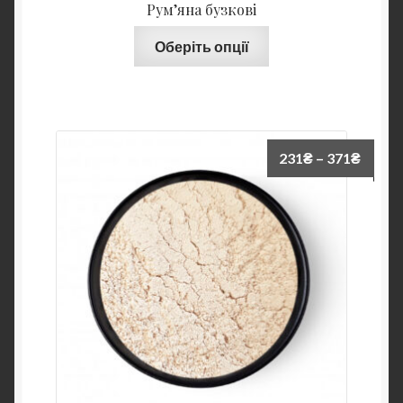
Рум’яна бузкові
Оберіть опції
231
₴
–
371
₴