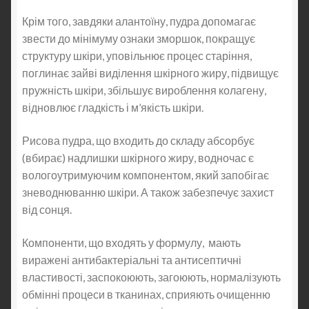
Крім того, завдяки алантоїну, пудра допомагає
звести до мінімуму ознаки зморшок, покращує
структуру шкіри, уповільнює процес старіння,
поглинає зайві виділення шкірного жиру, підвищує
пружність шкіри, збільшує вироблення колагену,
відновлює гладкість і м’якість шкіри.
Рисова пудра, що входить до складу абсорбує
(вбирає) надлишки шкірного жиру, водночас є
вологоутримуючим компонентом, який запобігає
зневоднюванню шкіри. А також забезпечує захист
від сонця.
Компоненти, що входять у формулу, мають
виражені антибактеріальні та антисептичні
властивості, заспокоюють, загоюють, нормалізують
обмінні процеси в тканинах, сприяють очищенню