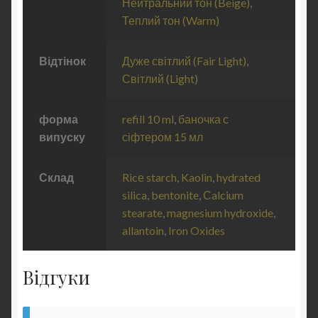
Нейтральний тон (Beige)
,
Теплий тон (Warm)
Відтінок
Дуже світлий (Fair Light)
,
Світлий (Light)
форма
refill 10 ml
,
баночка с
випуску
сіфтером 15 мл
Склад
Ricе starch
,
Kaolin
,
hydrated
silica
,
bentonite
,
Сalcium
stearate
,
magnesium hydroxide
,
allantoin
,
Iron Oxides
Відгуки