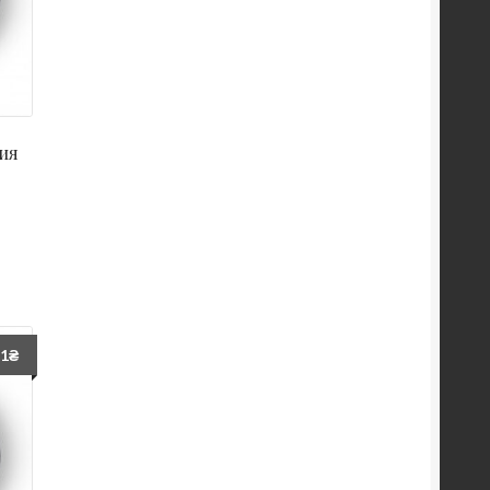
ия
71
₴