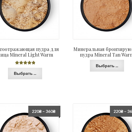
тоотражающая пудра для
Минеральная бронзиру
ица Mineral Light Warm
пудра Mineral Tan War
Выбрать ...
Оценка
5.00
Выбрать ...
из 5
220
₴
–
360
₴
220
₴
–
3