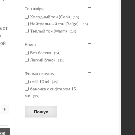
Тон шкіри
Холодный тон (Cool)
(15)
Нейтральный тон (Beige)
(15)
а от
Теплый тон (Warm)
(14)
х
ной
Блиск
Без блеска
(24)
Легкий блеск
(15)
Форма випуску
refill 10 ml
(39)
баночка с сифтером 15
мл
(39)
Пошук
60
₴