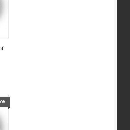
pf
60
₴