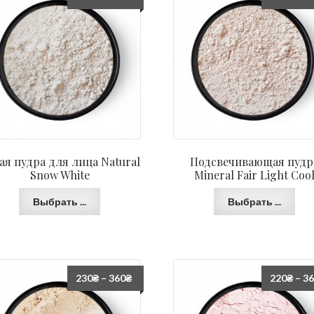
ая пудра для лица Natural
Подсвечивающая пудр
Snow White
Mineral Fair Light Coo
Выбрать ...
Выбрать ...
230
₴
–
360
₴
220
₴
–
3