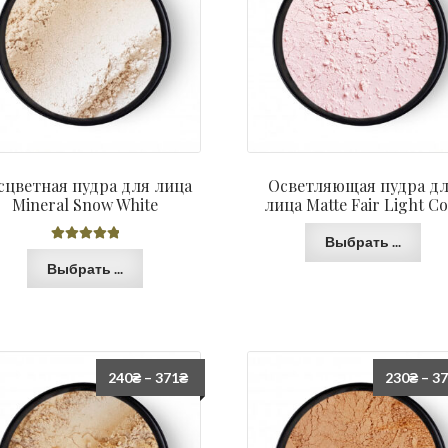
сцветная пудра для лица
Осветляющая пудра д
Mineral Snow White
лица Matte Fair Light Co
Выбрать ...
Оценка
5.00
Выбрать ...
из 5
240
₴
–
371
₴
230
₴
–
3