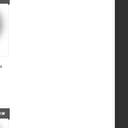
а
l
60
₴