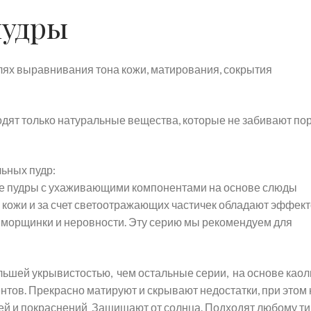
пудры
лях выравнивания тона кожи, матирования, сокрытия
дят только натуральные вещества, которые не забивают по
льных пудр:
 пудры с ухаживающими компонентами на основе слюды
пу кожи и за счет светоотражающих частичек обладают эффек
морщинки и неровности. Эту серию мы рекомендуем для
ьшей укрывистостью, чем остальные серии, на основе као
тов. Прекрасно матируют и скрывают недостатки, при этом 
рей и покраснений Защищают от солнца. Подходят любому ти