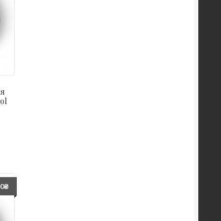
ля
ol
70
₴