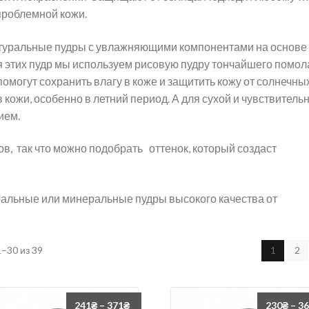
проблемной кожи.
атуральные пудры с увлажняющими компонентами на основе
 этих пудр мы используем рисовую пудру тончайшего помол
омогут сохранить влагу в коже и защитить кожу от солнечны
 кожи, особенно в летний период. А для сухой и чувствитель
ием.
ов, так что можно подобрать оттенок, который создаст
альные или минеральные пудры высокого качества от
–30 из 39
1
2
241
₴
–
371
₴
230
₴
–
3