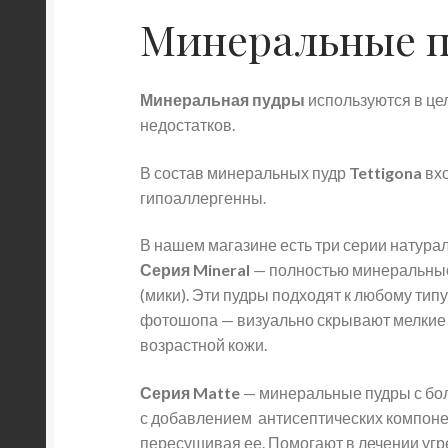
Минеральные 
Минеральная пудры
используются в це
недостатков.
В состав минеральных пудр
Tettigona
вхо
гипоаллергенны.
В нашем магазине есть три серии натура
Серия Mineral
— полностью минеральные
(мики). Эти пудры подходят к любому ти
фотошопа — визуально скрывают мелкие 
возрастной кожи.
Серия Matte
— минеральные пудры с бол
с добавлением антисептических компонен
пересушивая ее. Помогают в лечении уг