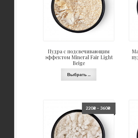
Пудра с подсвечивающим
Ма
эффектом Mineral Fair Light
пу
Beige
Выбрать ...
220
₴
–
360
₴