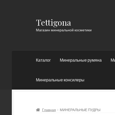
Tettigona
Перейти
Перейти
к
к
Магазин минеральной косметики
навигации
содержимому
Каталог
Минеральные румяна
М
Минеральные консилеры
Главная
МИНЕРАЛЬНЫЕ ПУДРЫ