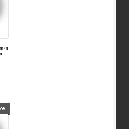
ющая
m
60
₴