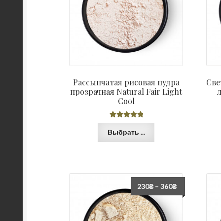
Рассыпчатая рисовая пудра
Све
прозрачная Natural Fair Light
л
Cool
Оценка
5.00
Выбрать ...
из 5
230
₴
–
360
₴