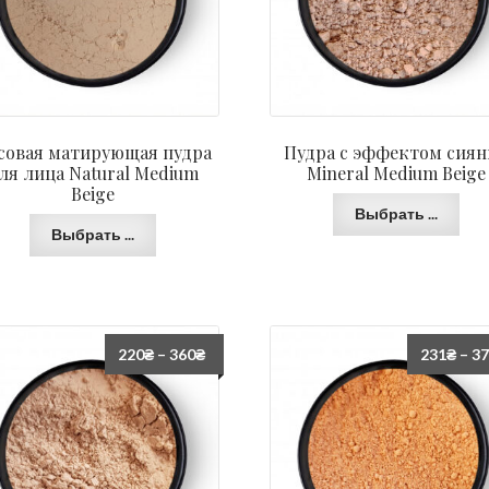
совая матирующая пудра
Пудра с эффектом сиян
ля лица Natural Medium
Mineral Medium Beige
Beige
Выбрать ...
Выбрать ...
220
₴
–
360
₴
231
₴
–
3