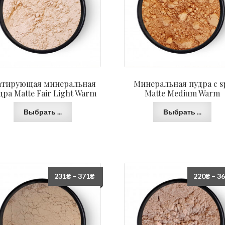
тирующая минеральная
Минеральная пудра с s
дра Matte Fair Light Warm
Matte Medium Warm
Выбрать ...
Выбрать ...
231
₴
–
371
₴
220
₴
–
3