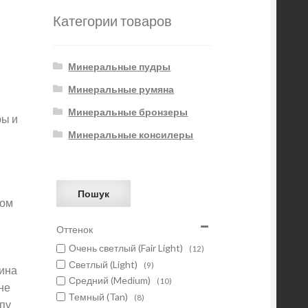
Категории товаров
Минеральные пудры
Минеральные румяна
Минеральные бронзеры
ры и
Минеральные консилеры
Пошук
том
Оттенок
Очень светлый (Fair Light)
(12)
Светлый (Light)
(9)
лина
Средний (Medium)
(10)
не
Темный (Tan)
(8)
пу