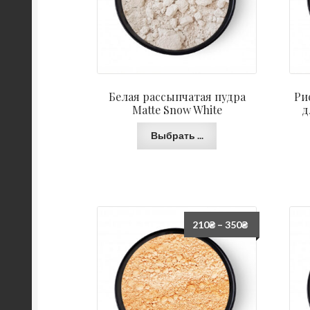
Белая рассыпчатая пудра
Ри
Matte Snow White
д
Выбрать ...
210
₴
–
350
₴