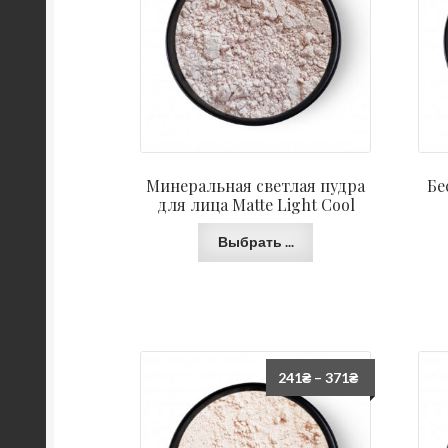
Минеральная светлая пудра
Бе
для лица Matte Light Cool
Выбрать ...
241
₴
–
371
₴