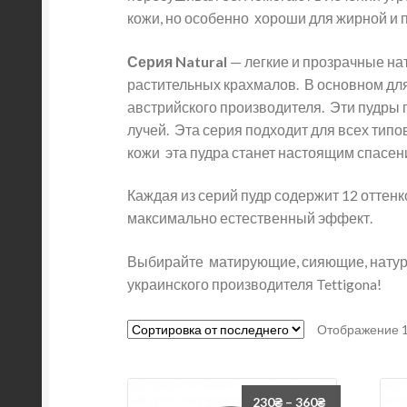
кожи, но особенно хороши для жирной и 
Серия Natural
— легкие и прозрачные н
растительных крахмалов. В основном для
австрийского производителя. Эти пудры п
лучей. Эта серия подходит для всех типов
кожи эта пудра станет настоящим спасен
Каждая из серий пудр содержит 12 оттенк
максимально естественный эффект.
Выбирайте матирующие, сияющие, натур
украинского производителя Tettigona!
Отображение 1
230
₴
–
360
₴