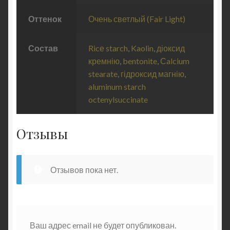
Оттенок
Очень светлый (Fair Light)
Состав
Ricе starch
,
Kaolin
,
діоксид
кремнію
,
bentonite
,
Сalcium
stearate
,
гідроксид магнію
,
aluminum starch
octenylsuccinate
Отзывы
Отзывов пока нет.
Ваш адрес email не будет опубликован.