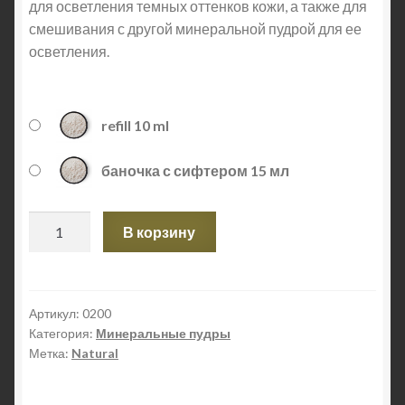
для осветления темных оттенков кожи, а также для
смешивания с другой минеральной пудрой для ее
осветления.
refill 10 ml
баночка с сифтером 15 мл
Количество
В корзину
Белая
пудра
для
лица
Артикул:
0200
Категория:
Минеральные пудры
Natural
Метка:
Natural
Snow
White