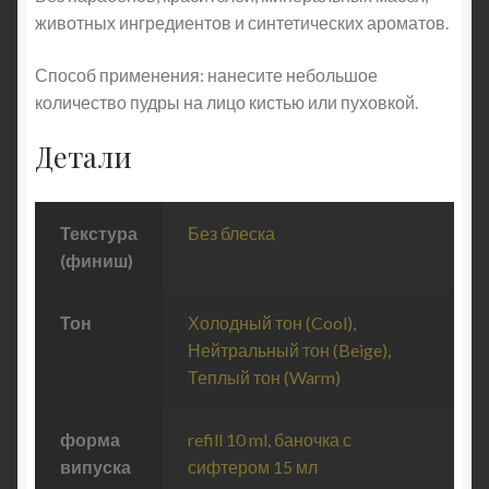
животных ингредиентов и синтетических ароматов.
Способ применения: нанесите небольшое
количество пудры на лицо кистью или пуховкой.
Детали
Текстура
Без блеска
(финиш)
Тон
Холодный тон (Cool)
,
Нейтральный тон (Beige)
,
Теплый тон (Warm)
форма
refill 10 ml
,
баночка с
випуска
сифтером 15 мл