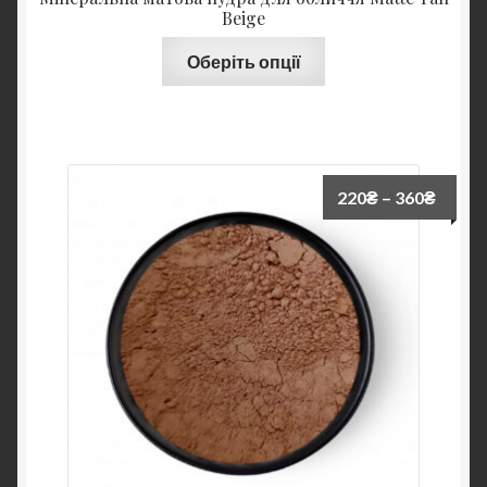
Beige
Оберіть опції
220
₴
–
360
₴