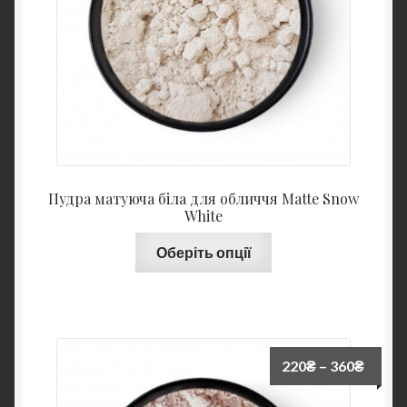
Пудра матуюча біла для обличчя Matte Snow
White
Оберіть опції
220
₴
–
360
₴