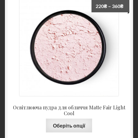
220
₴
–
360
₴
Освітлююча пудра для обличчя Matte Fair Light
Cool
Оберіть опції