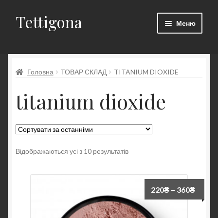
Tettigona
Перейти
Перейти
Меню
до
до
навігації
контенту
Каталог
Головна
ТОВАР СКЛАД
TITANIUM DIOXIDE
Мінеральні пудри
titanium dioxide
Мінеральні рум’яна
Мінеральні бронзери
Мінеральні консілери
Відображаються усі з 10 результатів
220
₴
–
360
₴