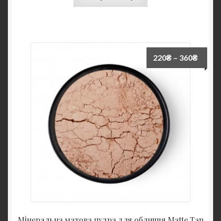
220
₴
–
360
₴
Мінеральна матова пудра для обличчя Matte Tan